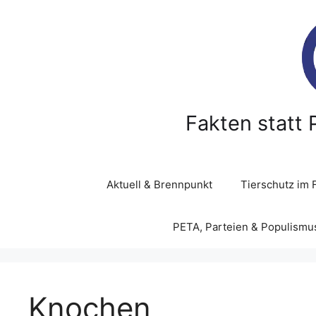
Z
u
m
I
n
h
a
Fakten statt 
l
t
s
p
Aktuell & Brennpunkt
Tierschutz im 
r
i
PETA, Parteien & Populismu
n
g
e
n
Knochen