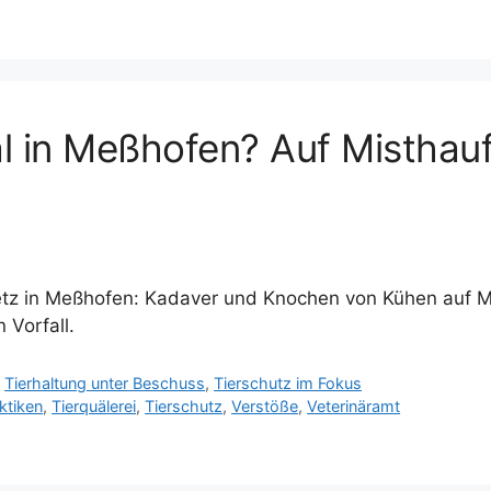
l in Meßhofen? Auf Misthau
tz in Meßhofen: Kadaver und Knochen von Kühen auf Mi
 Vorfall.
,
Tierhaltung unter Beschuss
,
Tierschutz im Fokus
ktiken
,
Tierquälerei
,
Tierschutz
,
Verstöße
,
Veterinäramt