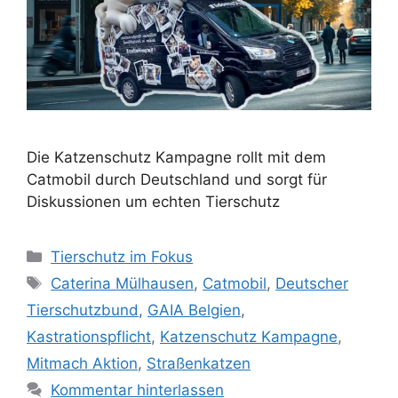
Die Katzenschutz Kampagne rollt mit dem
Catmobil durch Deutschland und sorgt für
Diskussionen um echten Tierschutz
K
Tierschutz im Fokus
a
S
Caterina Mülhausen
,
Catmobil
,
Deutscher
t
c
Tierschutzbund
,
GAIA Belgien
,
e
h
Kastrationspflicht
,
Katzenschutz Kampagne
,
g
l
Mitmach Aktion
,
Straßenkatzen
o
a
r
Kommentar hinterlassen
g