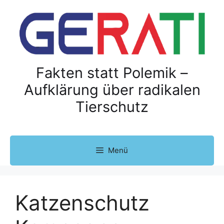
Z
u
m
I
n
h
Fakten statt Polemik –
a
Aufklärung über radikalen
l
Tierschutz
t
s
p
r
Menü
i
n
g
e
Katzenschutz
n