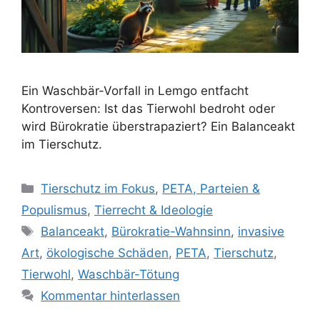
Ein Waschbär-Vorfall in Lemgo entfacht
Kontroversen: Ist das Tierwohl bedroht oder
wird Bürokratie überstrapaziert? Ein Balanceakt
im Tierschutz.
K
Tierschutz im Fokus
,
PETA, Parteien &
a
Populismus
,
Tierrecht & Ideologie
t
S
Balanceakt
,
Bürokratie-Wahnsinn
,
invasive
e
c
Art
,
ökologische Schäden
,
PETA
,
Tierschutz
,
g
h
Tierwohl
,
Waschbär-Tötung
o
l
r
Kommentar hinterlassen
a
i
g