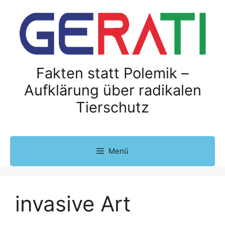
Z
u
m
I
n
h
Fakten statt Polemik –
a
Aufklärung über radikalen
l
Tierschutz
t
s
p
r
Menü
i
n
g
e
invasive Art
n