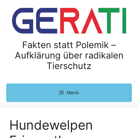
Z
u
m
I
n
h
Fakten statt Polemik –
a
Aufklärung über radikalen
l
Tierschutz
t
s
p
r
Menü
i
n
g
e
Hundewelpen
n