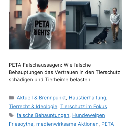
PETA Falschaussagen: Wie falsche
Behauptungen das Vertrauen in den Tierschutz
schädigen und Tierheime belasten.
K
Aktuell & Brennpunkt
,
Haustierhaltung
,
a
Tierrecht & Ideologie
,
Tierschutz im Fokus
t
S
falsche Behauptungen
,
Hundewelpen
e
c
Friesoythe
,
medienwirksame Aktionen
,
PETA
g
h