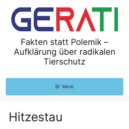
Z
u
m
I
n
h
Fakten statt Polemik –
a
Aufklärung über radikalen
l
Tierschutz
t
s
p
r
Menü
i
n
g
e
Hitzestau
n