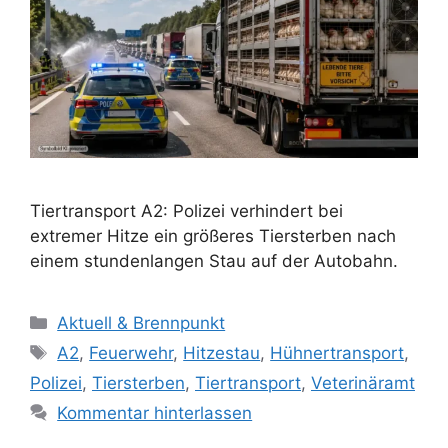
Tiertransport A2: Polizei verhindert bei
extremer Hitze ein größeres Tiersterben nach
einem stundenlangen Stau auf der Autobahn.
K
Aktuell & Brennpunkt
a
S
A2
,
Feuerwehr
,
Hitzestau
,
Hühnertransport
,
t
c
Polizei
,
Tiersterben
,
Tiertransport
,
Veterinäramt
e
h
Kommentar hinterlassen
g
l
o