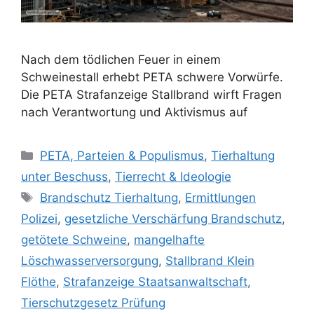
Nach dem tödlichen Feuer in einem
Schweinestall erhebt PETA schwere Vorwürfe.
Die PETA Strafanzeige Stallbrand wirft Fragen
nach Verantwortung und Aktivismus auf
K
PETA, Parteien & Populismus
,
Tierhaltung
a
unter Beschuss
,
Tierrecht & Ideologie
t
S
Brandschutz Tierhaltung
,
Ermittlungen
e
c
Polizei
,
gesetzliche Verschärfung Brandschutz
,
g
h
getötete Schweine
,
mangelhafte
o
l
r
Löschwasserversorgung
,
Stallbrand Klein
a
i
Flöthe
,
Strafanzeige Staatsanwaltschaft
,
g
e
w
Tierschutzgesetz Prüfung
n