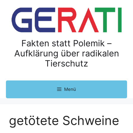
Z
u
m
I
n
h
Fakten statt Polemik –
a
Aufklärung über radikalen
l
Tierschutz
t
s
p
r
Menü
i
n
g
e
getötete Schweine
n