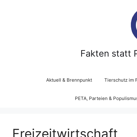
Z
u
m
I
n
h
a
Fakten statt 
l
t
s
p
Aktuell & Brennpunkt
Tierschutz im 
r
i
PETA, Parteien & Populismu
n
g
e
n
Freizeitwirtschaft