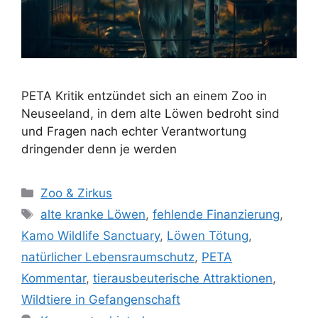
PETA Kritik entzündet sich an einem Zoo in
Neuseeland, in dem alte Löwen bedroht sind
und Fragen nach echter Verantwortung
dringender denn je werden
K
Zoo & Zirkus
a
S
alte kranke Löwen
,
fehlende Finanzierung
,
t
c
Kamo Wildlife Sanctuary
,
Löwen Tötung
,
e
h
natürlicher Lebensraumschutz
,
PETA
g
l
Kommentar
,
tierausbeuterische Attraktionen
,
o
a
r
Wildtiere in Gefangenschaft
g
i
w