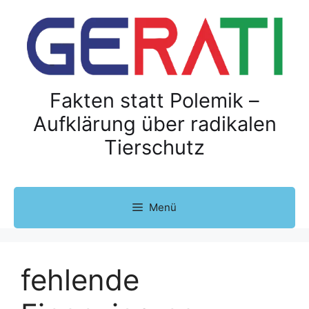
Z
u
m
I
n
h
Fakten statt Polemik –
a
Aufklärung über radikalen
l
Tierschutz
t
s
p
r
Menü
i
n
g
e
fehlende
n