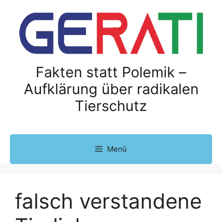
Z
u
m
I
n
h
Fakten statt Polemik –
a
Aufklärung über radikalen
l
Tierschutz
t
s
p
r
Menü
i
n
g
e
falsch verstandene
n