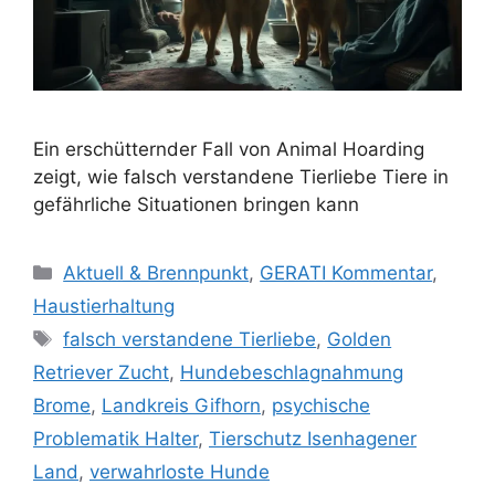
Ein erschütternder Fall von Animal Hoarding
zeigt, wie falsch verstandene Tierliebe Tiere in
gefährliche Situationen bringen kann
K
Aktuell & Brennpunkt
,
GERATI Kommentar
,
a
Haustierhaltung
t
S
falsch verstandene Tierliebe
,
Golden
e
c
Retriever Zucht
,
Hundebeschlagnahmung
g
h
Brome
,
Landkreis Gifhorn
,
psychische
o
l
r
Problematik Halter
,
Tierschutz Isenhagener
a
i
Land
,
verwahrloste Hunde
g
e