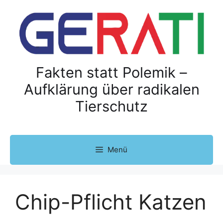
Z
u
m
I
n
h
Fakten statt Polemik –
a
Aufklärung über radikalen
l
Tierschutz
t
s
p
r
Menü
i
n
g
e
Chip-Pflicht Katzen
n