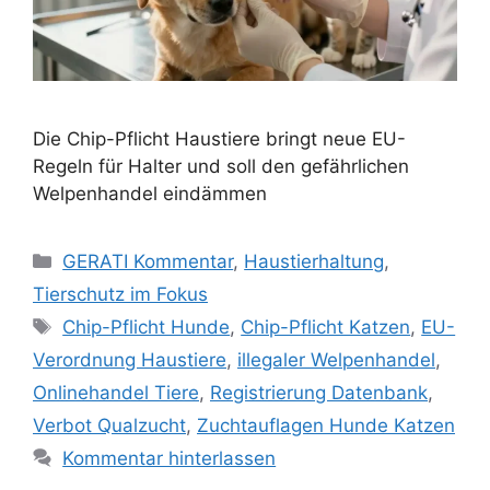
Die Chip-Pflicht Haustiere bringt neue EU-
Regeln für Halter und soll den gefährlichen
Welpenhandel eindämmen
K
GERATI Kommentar
,
Haustierhaltung
,
a
Tierschutz im Fokus
t
S
Chip-Pflicht Hunde
,
Chip-Pflicht Katzen
,
EU-
e
c
Verordnung Haustiere
,
illegaler Welpenhandel
,
g
h
Onlinehandel Tiere
,
Registrierung Datenbank
,
o
l
r
Verbot Qualzucht
,
Zuchtauflagen Hunde Katzen
a
i
Kommentar hinterlassen
g
e
w