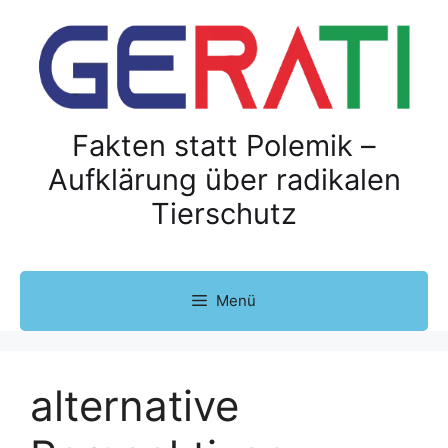
Z
u
m
I
n
h
Fakten statt Polemik –
a
Aufklärung über radikalen
l
Tierschutz
t
s
p
r
Menü
i
n
g
e
alternative
n