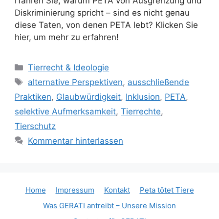
rfahren Sie, warum PETA von Ausgrenzung und
Diskriminierung spricht – sind es nicht genau
diese Taten, von denen PETA lebt? Klicken Sie
hier, um mehr zu erfahren!
K
Tierrecht & Ideologie
a
S
alternative Perspektiven
,
ausschließende
t
c
Praktiken
,
Glaubwürdigkeit
,
Inklusion
,
PETA
,
e
h
selektive Aufmerksamkeit
,
Tierrechte
,
g
l
Tierschutz
o
a
r
Kommentar hinterlassen
g
i
w
e
ö
n
r
Home
t
Impressum
Kontakt
Peta tötet Tiere
e
Was GERATI antreibt – Unsere Mission
r