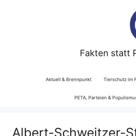
Z
u
m
I
n
h
a
Fakten statt 
l
t
s
p
Aktuell & Brennpunkt
Tierschutz im 
r
i
PETA, Parteien & Populismu
n
g
e
n
Albert-Schweitzer-S