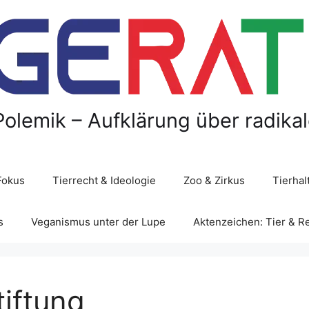
Polemik – Aufklärung über radika
Fokus
Tierrecht & Ideologie
Zoo & Zirkus
Tierha
s
Veganismus unter der Lupe
Aktenzeichen: Tier & R
tiftung