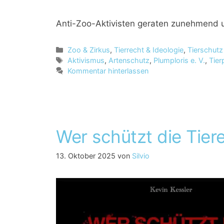
Anti-Zoo-Aktivisten geraten zunehmend u
K
Zoo & Zirkus
,
Tierrecht & Ideologie
,
Tierschutz
a
S
Aktivismus
,
Artenschutz
,
Plumploris e. V.
,
Tie
t
c
Kommentar hinterlassen
e
h
g
l
o
a
r
g
i
w
Wer schützt die Tier
e
ö
n
r
t
13. Oktober 2025
von
Silvio
e
r