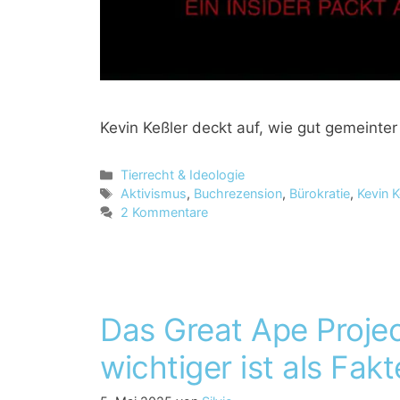
Kevin Keßler deckt auf, wie gut gemeinte
K
Tierrecht & Ideologie
a
S
Aktivismus
,
Buchrezension
,
Bürokratie
,
Kevin K
t
c
2 Kommentare
e
h
g
l
o
a
r
g
i
w
Das Great Ape Projec
e
ö
n
r
wichtiger ist als Fak
t
e
r