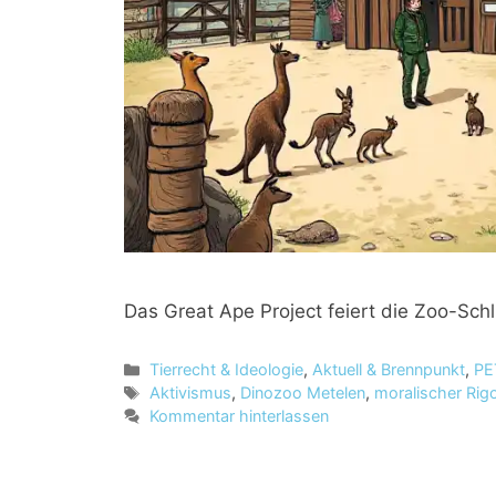
Das Great Ape Project feiert die Zoo-Schl
K
Tierrecht & Ideologie
,
Aktuell & Brennpunkt
,
PE
a
S
Aktivismus
,
Dinozoo Metelen
,
moralischer Rig
t
c
Kommentar hinterlassen
e
h
g
l
o
a