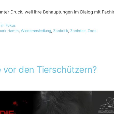
nter Druck, weil ihre Behauptungen im Dialog mit Fac
 im Fokus
rpark Hamm
,
Wiederansiedlung
,
Zookritik
,
Zoolotse
,
Zoos
e vor den Tierschützern?