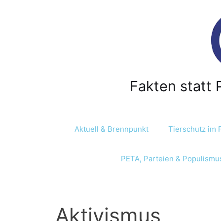
Z
u
m
I
n
h
a
Fakten statt 
l
t
s
p
Aktuell & Brennpunkt
Tierschutz im 
r
i
PETA, Parteien & Populismu
n
g
e
n
Aktivismus