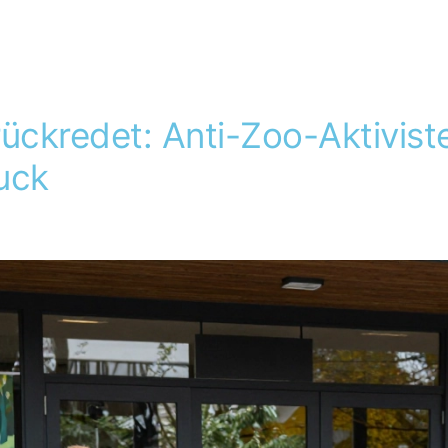
rückredet: Anti-Zoo-Aktivist
uck