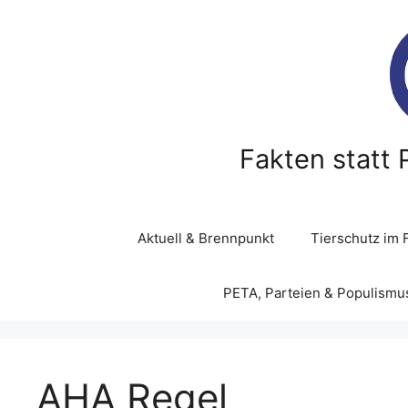
Z
u
m
I
n
h
a
Fakten statt 
l
t
s
p
Aktuell & Brennpunkt
Tierschutz im 
r
i
PETA, Parteien & Populismu
n
g
e
n
AHA Regel