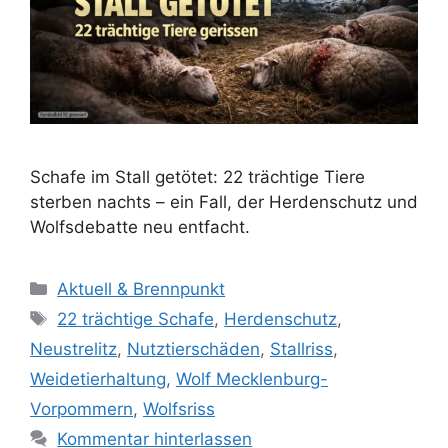
Schafe im Stall getötet: 22 trächtige Tiere
sterben nachts – ein Fall, der Herdenschutz und
Wolfsdebatte neu entfacht.
K
Aktuell & Brennpunkt
a
S
22 trächtige Schafe
,
Herdenschutz
,
t
c
Neustrelitz
,
Nutztierschäden
,
Stallriss
,
e
h
Weidetierhaltung
,
Wolf Mecklenburg-
g
l
Vorpommern
,
Wolfsriss
o
a
r
Kommentar hinterlassen
g