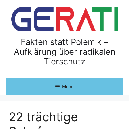
Z
u
m
I
n
h
Fakten statt Polemik –
a
Aufklärung über radikalen
l
Tierschutz
t
s
p
r
Menü
i
n
g
e
22 trächtige
n